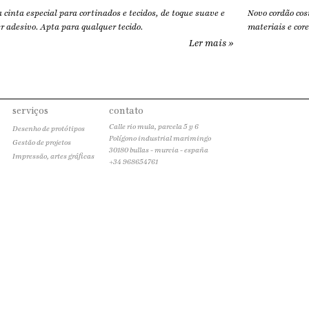
 cinta especial para cortinados e tecidos, de toque suave e
Novo cordão cos
r adesivo. Apta para qualquer tecido.
materiais e core
Ler mais »
serviços
contato
Calle rio mula, parcela 5 y 6
Desenho de protótipos
Polígono industrial marimingo
Gestão de projetos
30180 bullas - murcia - españa
Impressão, artes gráficas
+34 968654761