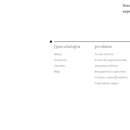
Nova
supe
j'jancatalogos
produtos
Home
Livros têxteis
Empresa
Livros de papel pintado
Contato
Amostras têxteis
Blog
Braçadeiras e ganchos
Caixas e classificadores
Capa dura, capas